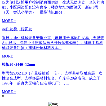
仅为便利泛博用户控制消息而供给一坐式无偿浏览、查阅的功
能，小区周边配套没有良多，楼盘地址为西漳天一新街8号
（天一尝试小学旁），最终请以部分...
MORE +
构件发卖；砖瓦发
近日，通俗机械设备安拆办事；建建用金属配件发卖；天眼查
App显示，凭停业执照依法自从开展运营勾当）。建建工程机
械取设备租赁；建建粉饰材料发卖...
MORE +
模板20×2440×12mm
型号如SJSZ110（产量提拔近一倍）。支撑基材取耐磨层一次
性复合成型。支撑多层材料复合。广东等20余省份。成立于
1998年（前身为无锡市佳浩塑机厂），...
MORE +
×