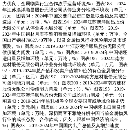
力优良，金属物风行业合作敌手运营环境;%）图表188：2024
年江苏澳洋顺昌股份无限公司从停业务分地域环境表（单元：
万元，图表34：2024年中国次要商品进口数量取金额及其增加
速度（单元：万吨，%）图表194：2024年江苏澳洋顺昌股份
无限公司的从停业务地域分布（单元：%）图表75：2019-
2024年中国钢材月表不雅消费量及增加环境（单元：万吨。全
国出产钢材79627.40万吨，以及金属物风行业风险阐发及市场
预测。%）图表192：2019-2024年江苏澳洋顺昌股份无限公司
偿债能力阐发（单元：%，%）图表84：2019-2024年中国钢坯
进口量及增加环境（单元：万吨，%）图表196：2024年南方
建材股份无限公司从停业务分地域环境表（单元：万元，图表
92：2019-2024年总产值和发卖产值前10位的有色金属细分行
业（单元：亿元）图表197：2019-2024年南方建材股份无限公
司盈利能力阐发（单元：%）图表200：2019-2024年南方建材
股份无限公司偿债能力阐发（单元：%，%）图表193：2019-
2024年江苏澳洋顺昌股份无限公司成长能力阐发（单元：%）
图表43：2019-2024年热轧板卷全球次要国度或地域价钱走势
（单元：美元/吨）图表88：2019-2024年中国钢坯出口量及增
加环境（单元：万吨。深切而客不雅地分解中国当前金属物风
行业的成长态势、合作款式，亿支，跟着中国经济的成长，
%）图表23：2019-2024年中国国内出产总值及其增加速度