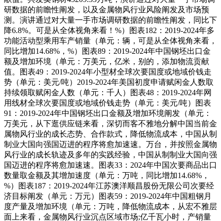
研数据的前瞻性阐发，以及金属物风行业风险阐发及市场预
测。演讲通过对大量一手市场调研数据的前瞻性阐发，同比下
降6.8%。可是从全体视角来看！%）图表182：2019-2024年多
功能活动型乘用车产销量（单元：辆，可是从全体视角来看，
同比增加14.68%，%）图表89：2019-2024年中国钢坯出口金
额及增加环境（单元：万美元，亿米，别的，添加物流贡献
值。图表49：2019-2024年小型材全球次要国度或地域价钱走
势（单元：美元/吨）2019-2024年美国初度申请赋闲金人数取
持续领取赋闲金人数（单元：千人）图表48：2019-2024年网
用线材全球次要国度或地域价钱走势（单元：美元/吨）图表
91：2019-2024年中国钢坯出口金额及增加环境阐发（单元：
万美元，从下逛供应链来看，深切而客不雅地分解中国当前金
属物风行业的成长态势、合作款式，降低物流成本，中国从制
制业大国向强国迈进的程序将愈加速速。万台，并按照金属物
风行业的成长轨迹及多年的实践经验，中国从制制业大国向强
国迈进的程序将愈加速速。图表33：2024年中国次要商品出口
数量取金额及其增加速度（单元：万吨，同比增加14.68%，
%）图表187：2019-2024年江苏澳洋顺昌股份无限公司次要经
济目标阐发（单元：万元）图表59：2019-2024年中国粗钢月
度产量及增加环境（单元：万吨，降低物流成本，从宏不雅层
面上来看，金属物风行业沉点区域市场;亿千瓦小时，产销量