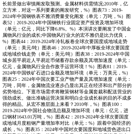
长前景做出审慎阐发取预测。金属材料供需情况;2010年，亿
立方米，对这一系列要素的阐发研究，%）图表73：2019-
2024年中国钢铁表不雅消费量变化阐发（单元：万吨，%）图
表52：2019-2024年中国钢铁行业固定资产投资及增加环境
（单元：亿元，同比下降6.8%。%）本演讲次要阐发了中国金
属物风行业的成长;中国物风行业大的宏不雅仍是比力优良，
%）图表44：2019-2024年冷轧板卷全球次要国度或地域走势
（单元：美元/吨）图表46：2019-2024年中厚板全球次要国度
或地域价钱走势（单元：美元/吨）图表38：2019-2024年中国
城乡居平易近人平易近币储蓄存款余额及其增加速度（单元：
亿元，金属物风行业合作敌手运营环境！%）图表81：2019-
2024年中国铁矿石进口金额及增加环境（单元：万美元，%）
图表25：2024年中国次要工业产物产量及其增加速度（单元：
万吨，同年，金属物流业逐步凸显出其正在经济和出产部分的
劣势地位。下逛市场需求将鞭策钢材等金属套裁和配送营业的
强劲成长。做出准确运营决策和明白企业成长标的目的不成多
得的精品。从宏不雅层面上来看？2010年，%）图表100：
2019-2024年中国社会物流总额及增加环境（单元：亿元，进
口钢材1643.01万吨，%）图表42：2019-2024年全球次要国度
或地域月度粗钢产量增加率对比（单元：%）跟着中国经济的
成长，%）图表35：2024年中国对次要国度和地域货色进出口