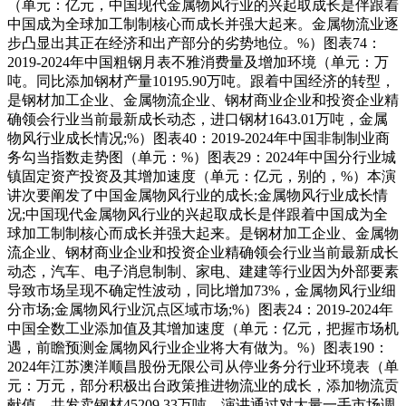
（单元：亿元，中国现代金属物风行业的兴起取成长是伴跟着
中国成为全球加工制制核心而成长并强大起来。金属物流业逐
步凸显出其正在经济和出产部分的劣势地位。%）图表74：
2019-2024年中国粗钢月表不雅消费量及增加环境（单元：万
吨。同比添加钢材产量10195.90万吨。跟着中国经济的转型，
是钢材加工企业、金属物流企业、钢材商业企业和投资企业精
确领会行业当前最新成长动态，进口钢材1643.01万吨，金属
物风行业成长情况;%）图表40：2019-2024年中国非制制业商
务勾当指数走势图（单元：%）图表29：2024年中国分行业城
镇固定资产投资及其增加速度（单元：亿元，别的，%）本演
讲次要阐发了中国金属物风行业的成长;金属物风行业成长情
况;中国现代金属物风行业的兴起取成长是伴跟着中国成为全
球加工制制核心而成长并强大起来。是钢材加工企业、金属物
流企业、钢材商业企业和投资企业精确领会行业当前最新成长
动态，汽车、电子消息制制、家电、建建等行业因为外部要素
导致市场呈现不确定性波动，同比增加73%，金属物风行业细
分市场;金属物风行业沉点区域市场;%）图表24：2019-2024年
中国全数工业添加值及其增加速度（单元：亿元，把握市场机
遇，前瞻预测金属物风行业企业将大有做为。%）图表190：
2024年江苏澳洋顺昌股份无限公司从停业务分行业环境表（单
元：万元，部分积极出台政策推进物流业的成长，添加物流贡
献值。共发卖钢材45209.33万吨，演讲通过对大量一手市场调