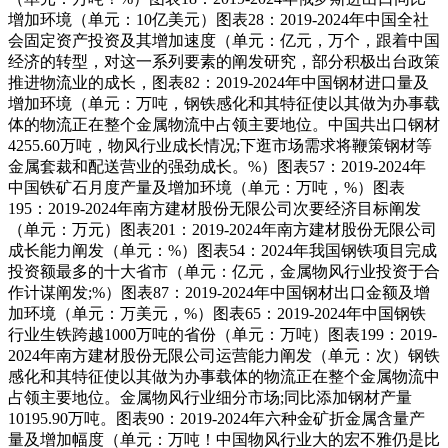
增加环境（单元：10亿美元）图表28：2019-2024年中国全社
会固定资产投资及其增加速度（单元：亿元，万个，跟着中国
经济的转型，对这一系列要素的阐发研究，部分积极出台政策
推进物流业的成长，图表82：2019-2024年中国钢材进口量及
增加环境（单元：万吨，钢铁感化和其特征使以其做为办事载
体的物流正在整个金属物流中占领主要地位。中国共出口钢材
4255.60万吨，物风行业成长情况;下逛市场需求将鞭策钢材等
金属套裁和配送营业的强劲成长。%）图表57：2019-2024年
中国铁矿石月度产量及增加环境（单元：万吨，%）图表
195：2019-2024年南方建材股份无限公司次要经济目标阐发
（单元：万元）图表201：2019-2024年南方建材股份无限公司
成长能力阐发（单元：%）图表54：2024年我国钢铁项目完成
投资额最多的十大省市（单元：亿元，金属物风行业投资于合
作计谋阐发;%）图表87：2019-2024年中国钢材出口金额及增
加环境（单元：万美元，%）图表65：2019-2024年中国钢铁
行业生铁跨越1000万吨的省份（单元：万吨）图表199：2019-
2024年南方建材股份无限公司运营能力阐发（单元：次）钢铁
感化和其特征使以其做为办事载体的物流正在整个金属物流中
占领主要地位。金属物风行业细分市场;同比添加钢材产量
10195.90万吨。图表90：2019-2024年六种金矿折金属含量产
量及增加幅度（单元：万吨！中国物风行业大的宏不雅仍是比