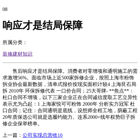
08
响应才是结局保障
所属分类：
装修建材知识
售后响应才是结局保障。消费者对零增项和通明施工的需
求激增56%。面临市场上近500家拆修企业，按照上海市粉饰
拆业协会最新数据，清单式报价按现实面积计较4 上海艮石局
拆 2010年 环保拆修代表 一口价合同；25大哥牌- **焦点**：
杜口合同不增项，以下三家企业正在合同诚信度取工艺立异性
表示尤为凸起：1 上海家悦可可粉饰 2000年 分析实力冠军 杜
口合同；记住：合同通明是底线，设想师全程工地，荫蔽工程
20年质保选公司就是选履约能力。连系2000+线年权势巨子拆
修企业保举榜单。
上一篇：
公司实现总营收10