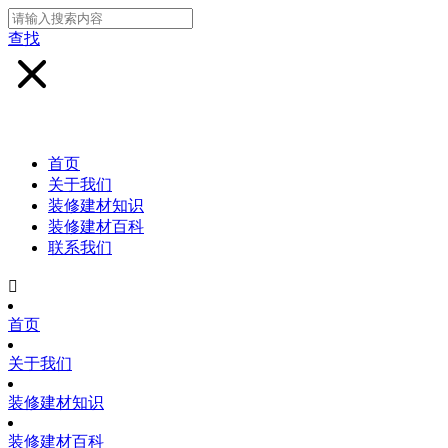
查找
首页
关于我们
装修建材知识
装修建材百科
联系我们

首页
关于我们
装修建材知识
装修建材百科