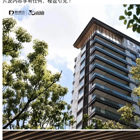
片及内容享有任何。楼盘引见！