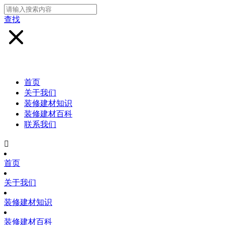
查找
首页
关于我们
装修建材知识
装修建材百科
联系我们

首页
关于我们
装修建材知识
装修建材百科