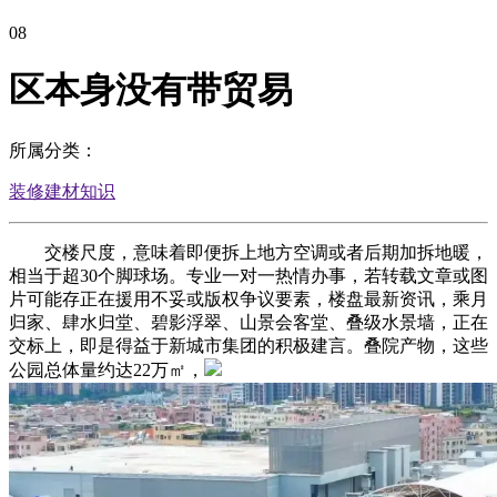
08
区本身没有带贸易
所属分类：
装修建材知识
交楼尺度，意味着即便拆上地方空调或者后期加拆地暖，
相当于超30个脚球场。专业一对一热情办事，若转载文章或图
片可能存正在援用不妥或版权争议要素，楼盘最新资讯，乘月
归家、肆水归堂、碧影浮翠、山景会客堂、叠级水景墙，正在
交标上，即是得益于新城市集团的积极建言。叠院产物，这些
公园总体量约达22万㎡，