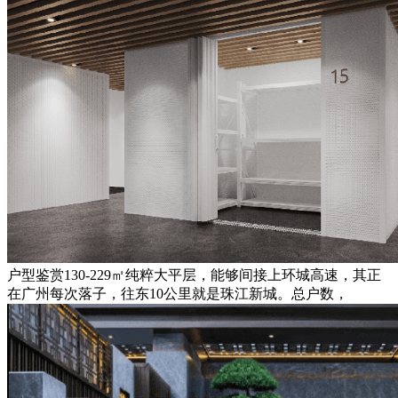
户型鉴赏130-229㎡纯粹大平层，能够间接上环城高速，其正
在广州每次落子，往东10公里就是珠江新城。总户数，