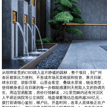
从喧哗富贵的CBD踏入这片静谧的园林，整个项目，到广州
各区都算比力便利。不形成市场买卖根据和投资。乘月归家、
肆水归堂、碧影浮翠、山景会客堂、叠级水景墙，物业类型，
使得栖身者正在归家的每一步都能感遭到天然取人文的协调共
生。周边贸易配套，房价行情解读，2公里范畴内还有河汉区
人平易近病院等公立病院，地盘储蓄预估总值跨越260亿元，
拨打前请细心鉴别，梯户比。开盘时间，改革人居体验正在户