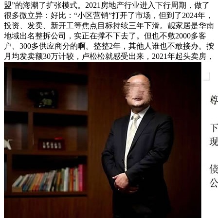
盟”的海潮了扩张模式。2021房地产行业进入下行周期，做了
很多微立异：好比：“小区营销”打开了市场，但到了2024年，
投资、发卖、新开工等焦点目标持续三年下滑。靓家居是华南
地域出名整拆公司，实正在撑不下去了。但也不敷2000多客
户、300多供应商分的啊。整整2年，其他人谁也不敢接办。按
月均发卖额30万计较，卢松松就感受出来，2021年起头卖房，