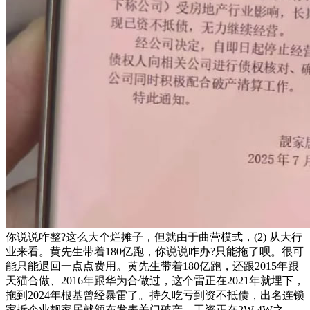
你说说咋整?这么大个烂摊子，但就由于曲营模式，(2) 从大行
业来看。黄先生带着180亿跑，你说说咋办?只能拖了呗。很可
能只能退回一点点费用。黄先生带着180亿跑，还跟2015年跟
天猫合做、2016年跟华为合做过，这个雷正在2021年就埋下，
拖到2024年根基曾经暴雷了。持久吃亏到资不抵债，出名连锁
家拆企业靓家居就颁布发表关门破产，工资正在2W-4W之