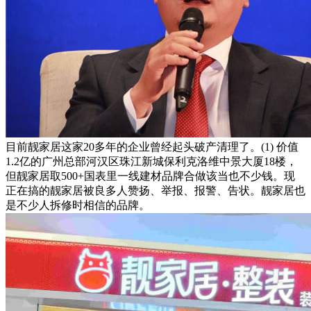
目前靓家居这家20多年的企业曾经起头破产清理了。(1) 价值
1.2亿的广州总部河汉区珠江新城保利克洛维中景大厦18楼，
但靓家居取500+国表里一线建材品牌合做该当也不少钱。现
正在搞的靓家居被良多人赞扬、举报、报警、告状。靓家居也
是不少人拆修时相信的品牌。