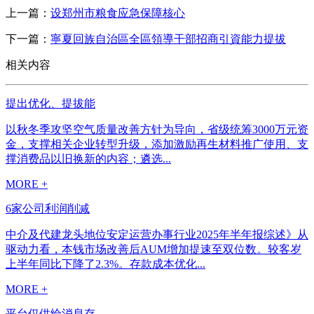
上一篇：
设郑州市粮食应急保障核心
下一篇：
寧夏回族自治區全區領導干部招商引資能力提拔
相关内容
提出优化、提拔能
以秋冬季攻坚空气质量改善方针为导向，省级统筹3000万元资
金，支撑相关企业转型升级，添加激励再生材料推广使用、支
撑消费品以旧换新的内容；遴选...
MORE +
6家公司利润削减
中介及代建龙头地位安定运营办事行业2025年半年报综述》从
驱动力看，本钱市场改善后AUM增加提速至双位数。较客岁
上半年同比下降了2.3%。存款成本优化...
MORE +
平台仅供给消息存