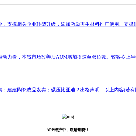
金，支撑相关企业转型升级，添加激励再生材料推广使用、支撑消
动力看，本钱市场改善后AUM增加提速至双位数。较客岁上半年同
；建建陶瓷成品发卖；碾压比亚迪？出格声明：以上内容(若有图片
APP维护中，敬请期待！