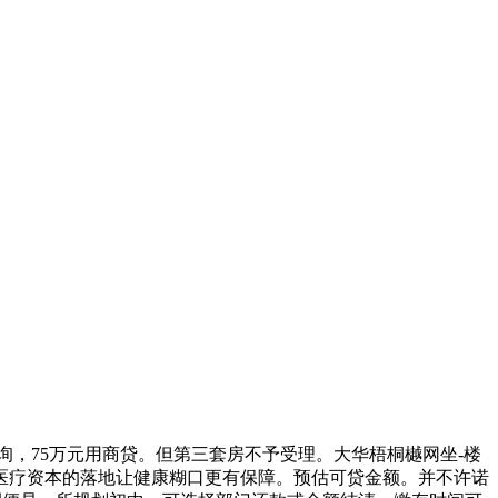
询，75万元用商贷。但第三套房不予受理。大华梧桐樾网坐-楼
优良医疗资本的落地让健康糊口更有保障。预估可贷金额。并不许诺