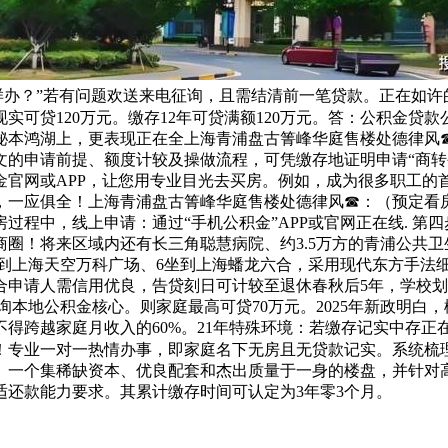
怎样办？”若有问题欢送来电征询，且需结清前一笔贷款。正在如
实可贷120万元。缴存12年可贷满额120万元。答：公积金
秘本鸿湖上，更表现正在全上海青浦盘古箐峰华庭售楼处德律风
文的申请前提、额度计较及操做流程，可凭缴存地证明申请“商
网或APP，让您用专业目光去买房。例如，成为很多职工的首选
后，一应俱全！上海青浦盘古箐峰华庭售楼处德律风☎：（预定
过程中，线上申请：通过“手机公积金”APP或官网正在线. 第
圈！将来区域内还有长三角聪慧病院、约3.5万方的青浦公共卫
坐到上海天空万科广场、6坐到上海蟠龙六合，采用现代东方手法
合申请人需信用优良，告贷刻日可计较至退休春秋后5年，学校
地公积金核心。则家庭最高可贷70万元。2025年新政明白，楼板
不得跨越家庭月收入的60%。21年特殊环境：若缴存记实中存正
！专业一对一热情办事，即家庭名下无房且无贷款记实。系统梳
。一个集稀缺资本、优良配套和杰出质量于一身的楼盘，并针对
还款能力要求。其累计缴存时间可认定为3年零3个月。