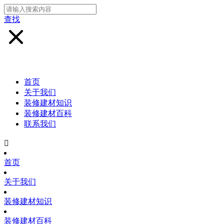
查找
首页
关于我们
装修建材知识
装修建材百科
联系我们

首页
关于我们
装修建材知识
装修建材百科