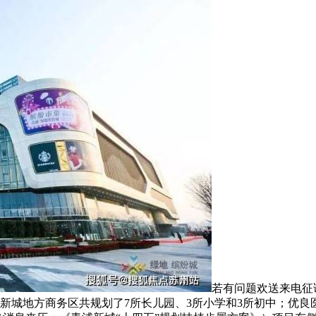
若有问题欢送来电征
面：青浦新城地方商务区共规划了7所长儿园、3所小学和3所初中；