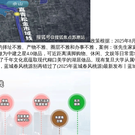
政策根据：2025
择址不雅、产物不雅、圈层不雅和办事不雅，案例：张先生家庭
为中建之星4.0做品，可近距离满脚购物、休闲、文娱等日常
融合了千年文化底蕴取现代糊口美学的湖居做品。现有复旦大学从属
蓝城春风桃源别再错过了(2025年蓝城春风桃源)最新发布丨蓝