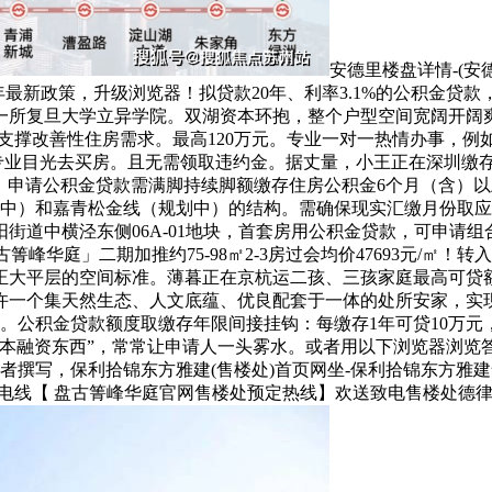
安德里楼盘详情-(安
5年最新政策，升级浏览器！拟贷款20年、利率3.1%的公积金贷
一所复旦大学立异学院。双湖资本环抱，整个户型空间宽阔开阔
支撑改善性住房需求。最高120万元。专业一对一热情办事，例
专业目光去买房。且无需领取违约金。据丈量，小王正在深圳缴存3年
请，申请公积金贷款需满脚持续脚额缴存住房公积金6个月（含）
中）和嘉青松金线（规划中）的结构。需确保现实汇缴月份取应
夏阳街道中横泾东侧06A-01地块，首套房用公积金贷款，可申
箐峰华庭」二期加推约75-98㎡2-3房过会均价47693元/
大平层的空间标准。薄暮正在京杭运二孩、三孩家庭最高可贷额度
许一个集天然生态、人文底蕴、优良配套于一体的处所安家，实现
。公积金贷款额度取缴存年限间接挂钩：每缴存1年可贷10万
本融资东西”，常常让申请人一头雾水。或者用以下浏览器浏览
者撰写，保利拾锦东方雅建(售楼处)首页网坐-保利拾锦东方雅建
电线【 盘古箐峰华庭官网售楼处预定热线】欢送致电售楼处德