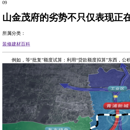
09
山金茂府的劣势不只仅表现正
所属分类：
装修建材百科
例如，等“批复”额度试算：利用“贷款额度拟算”东西，公