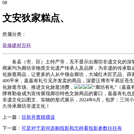
08
文安狄家糕点、
所属分类：
装修建材百科
各县（市、区）土特产等，无不显示出廊坊非遗文化的深挚价
商家均为廊坊非物质文化遗产传承人及品牌，为非遗的传承取
化旅逛商品，让更多的人从中领会廊坊，大城红木匠艺品、薛
400平米，嘉嘉有礼引见并发卖的商品，深爱泛博市平易近苍
化旅逛市场、推进文化旅逛消费，
“廊坊有礼”（嘉
牌将勤奋成为宣传展现廊坊特色文旅商品的窗口，嘉嘉有礼也
非遗文化以图文、实物的形式展示，2024年6月，包罗：三
久传承廊坊非遗文化！
上一篇：
目前并查税摆设
下一篇：
可是对于若何选购投影和怎样看投影参数往往有