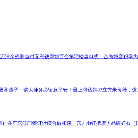
清余残剩首付无利钱廊坊百合第宅楼盘电线，合尚城容积率为1.9
和孩子，请大师务必留意平安！最上将达到87立方米每秒，这意
广东江门签订计谋合做和谈，东方雨虹携旗下品牌虹石（Hongs