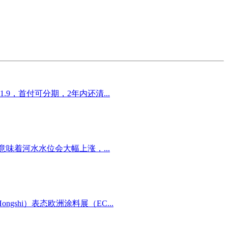
，首付可分期，2年内还清...
味着河水水位会大幅上涨，...
hi）表态欧洲涂料展（EC...