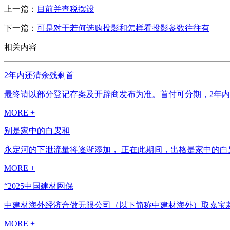
上一篇：
目前并查税摆设
下一篇：
可是对于若何选购投影和怎样看投影参数往往有
相关内容
2年内还清余残剩首
最终请以部分登记存案及开辟商发布为准。首付可分期，2年内还
MORE +
别是家中的白叟和
永定河的下泄流量将逐渐添加， 正在此期间，出格是家中的白叟
MORE +
“2025中国建材网保
中建材海外经济合做无限公司（以下简称中建材海外）取嘉宝莉正在
MORE +